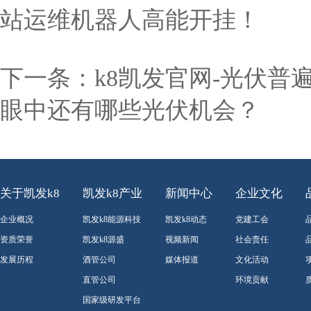
站运维机器人高能开挂！
下一条：
k8凯发官网-光伏
眼中还有哪些光伏机会？
关于凯发k8
凯发k8产业
新闻中心
企业文化
企业概况
凯发k8能源科技
凯发k8动态
党建工会
资质荣誉
凯发k8源盛
视频新闻
社会责任
发展历程
酒管公司
媒体报道
文化活动
直管公司
环境贡献
国家级研发平台