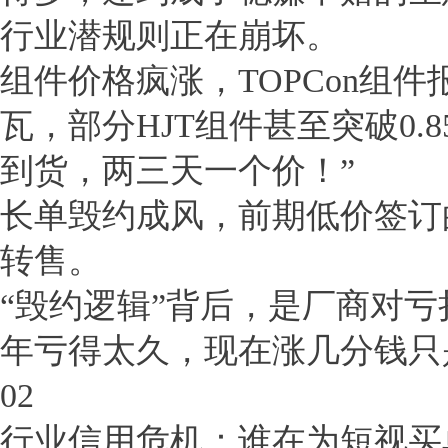
行业潜规则正在崩坏。
组件价格疯涨，TOPCon组件报
瓦，部分HJT组件甚至突破0.
到货，两三天一个价！”
长单毁约成风，前期低价签订
转售。
“毁约逻辑”背后，是厂商对
年亏得太久，现在涨几分钱只
02
行业信用危机：谁在为短视买