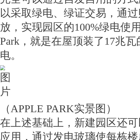
以采取绿电、绿证交易，通过
放，实现园区的100%绿电使用
Park，就是在屋顶装了17兆
电。
（APPLE PARK实景图）
在上述基础上，新建园区还可
应用，通过发电玻璃使每栋楼