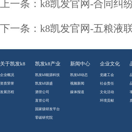
上一条：
k8凯发官网-合同
下一条：
k8凯发官网-五粮
关于凯发k8
凯发k8产业
新闻中心
企业文化
企业概况
凯发k8能源科技
凯发k8动态
党建工会
资质荣誉
凯发k8源盛
视频新闻
社会责任
发展历程
酒管公司
媒体报道
文化活动
直管公司
环境贡献
国家级研发平台
零碳研究院