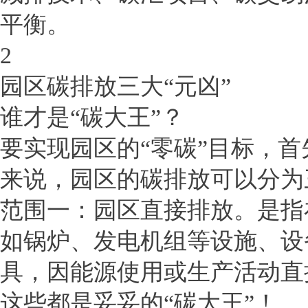
平衡。
2
园区碳排放三大“元凶”
谁才是“碳大王”？
要实现园区的“零碳”目标，
来说，园区的碳排放可以分为
范围一：园区直接排放。是指
如锅炉、发电机组等设施、设
具，因能源使用或生产活动直
这些都是妥妥的“碳大王”！