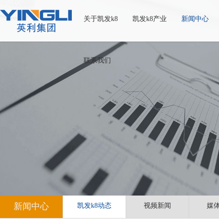
关于凯发k8
凯发k8产业
新闻中心
联系我们
新闻中心
凯发k8动态
视频新闻
媒