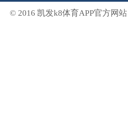
© 2016 凯发k8体育APP官方网站