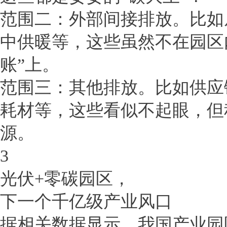
范围二：外部间接排放。比如
中供暖等，这些虽然不在园区
账”上。
范围三：其他排放。比如供应
耗材等，这些看似不起眼，但
源。
3
光伏+零碳园区，
下一个千亿级产业风口
据相关数据显示，我国产业园