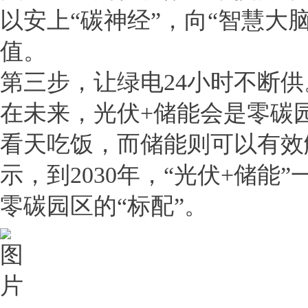
以安上“碳神经”，向“智慧大
值。
第三步，让绿电24小时不断供
在未来，光伏+储能会是零碳
看天吃饭，而储能则可以有效
示，到2030年，“光伏+储能”
零碳园区的“标配”。