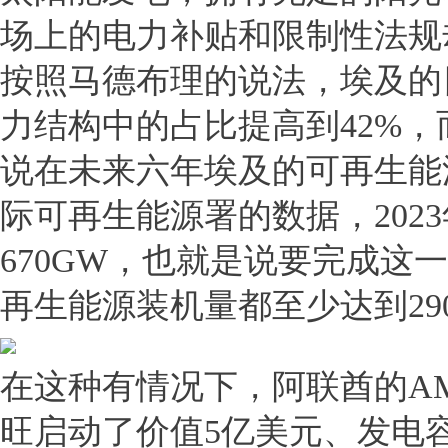
场上的电力补贴和限制性法规
按照马德布理的说法，埃及的目
力结构中的占比提高到42%，
说在未来六年埃及的可再生能
际可再生能源署的数据，202
670GW，也就是说要完成这
再生能源装机量都至少达到29
在这种有情况下，阿联酋的AME
旺启动了价值5亿美元、发电容