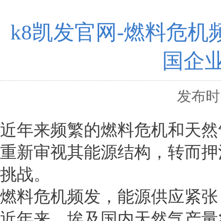
k8凯发官网-燃料危
国企
发布时间
近年来频繁的燃料危机和天然
重新审视其能源结构，转而押
挑战。
燃料危机频发，能源供应紧张
近年来，埃及国内天然气产量