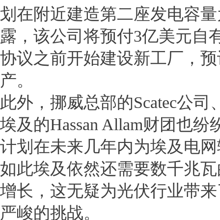
划在附近建造第二座发电容量为
露，该公司将预付3亿美元自
协议之前开始建设新工厂，预计
产。
此外，挪威总部的Scatec公司、阿
埃及的Hassan Allam财
计划在未来几年内为埃及电网
如此埃及依然还需要数千兆瓦
增长，这无疑为光伏行业带来
严峻的挑战。