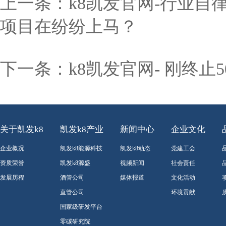
上一条：
k8凯发官网-行业
项目在纷纷上马？
下一条：
k8凯发官网- 刚终
关于凯发k8
凯发k8产业
新闻中心
企业文化
企业概况
凯发k8能源科技
凯发k8动态
党建工会
资质荣誉
凯发k8源盛
视频新闻
社会责任
发展历程
酒管公司
媒体报道
文化活动
直管公司
环境贡献
国家级研发平台
零碳研究院