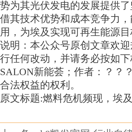
势为其光伏发电的发展提供了
借其技术优势和成本竞争力，
用，为埃及实现可再生能源目
说明：本公众号原创文章欢迎
行任何改动，并请务必按如下
SALON新能荟；作者：？
合法权益的权利。
原文标题:燃料危机频现，埃