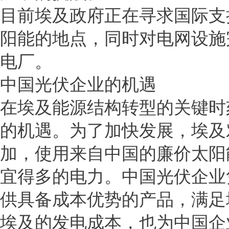
目前埃及政府正在寻求国际支
阳能的地点，同时对电网设施
电厂。
中国光伏企业的机遇
在埃及能源结构转型的关键时
的机遇。为了加快发展，埃及
加，使用来自中国的廉价太阳
宜得多的电力。中国光伏企业
供具备成本优势的产品，满足
埃及的发电成本，也为中国企