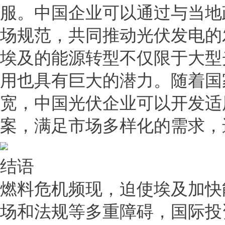
服。中国企业可以通过与当地
场规范，共同推动光伏发电的
埃及的能源转型不仅限于大型
用也具有巨大的潜力。随着国
宽，中国光伏企业可以开发适
案，满足市场多样化的需求，
结语
燃料危机频现，迫使埃及加快
场和法规等多重障碍，国际投