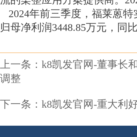
2024年前三季度，福莱蒽特实
归母净利润3448.85万元，同比
上一条：
k8凯发官网-董事
调整
下一条：
k8凯发官网-重大利