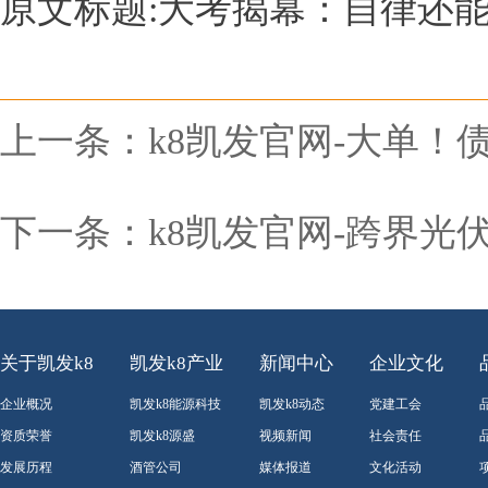
原文标题:大考揭幕：自律还能
上一条：
k8凯发官网-大单
下一条：
k8凯发官网-跨界光
关于凯发k8
凯发k8产业
新闻中心
企业文化
企业概况
凯发k8能源科技
凯发k8动态
党建工会
资质荣誉
凯发k8源盛
视频新闻
社会责任
发展历程
酒管公司
媒体报道
文化活动