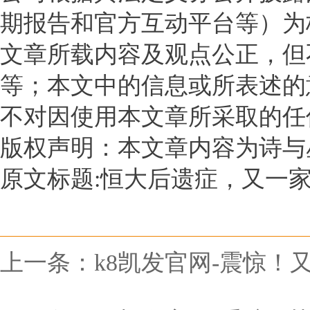
期报告和官方互动平台等）为
文章所载内容及观点公正，但
等；本文中的信息或所表述的
不对因使用本文章所采取的任
版权声明：本文章内容为诗与
原文标题:恒大后遗症，又一
上一条：
k8凯发官网-震惊