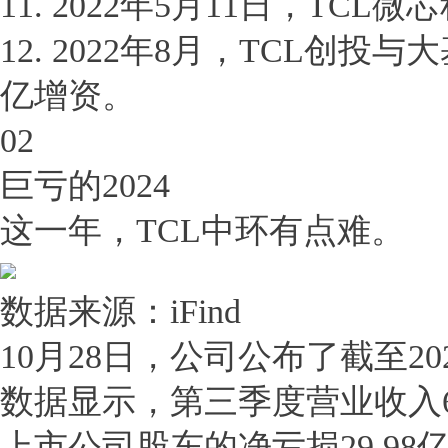
11. 2022年5月11日，T
12. 2022年8月，TCL创投
亿增资。
02
巨亏的2024
这一年，TCL中环有点难。
数据来源：iFind
10月28日，公司公布了截至2
数据显示，第三季度营业收入63
上市公司股东的净亏损29.98