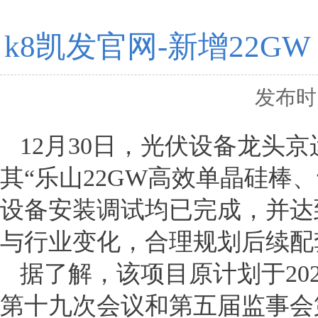
k8凯发官网-新增22
发布时间
12月30日，光伏设备龙头京运
其“乐山22GW高效单晶硅棒
设备安装调试均已完成，并达
与行业变化，合理规划后续配
据了解，该项目原计划于20
第十九次会议和第五届监事会