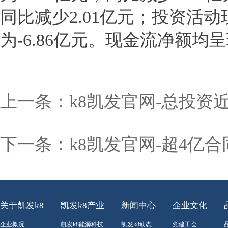
同比减少2.01亿元；投资活动
为-6.86亿元。现金流净额均
上一条：
k8凯发官网-总投资
下一条：
k8凯发官网-超4亿
关于凯发k8
凯发k8产业
新闻中心
企业文化
企业概况
凯发k8能源科技
凯发k8动态
党建工会