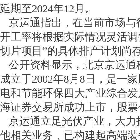
延期至2024年12月。
京运通指出，在当前市场与
开工率将根据实际情况灵活调整
切片项目”的具体排产计划尚
公开资料显示，北京京运通
成立于2002年8月8日，是
电和节能环保四大产业综合发展
海证券交易所成功上市，股票代码
京运通立足光伏产业，大力
他相关业务，已构建起高端装