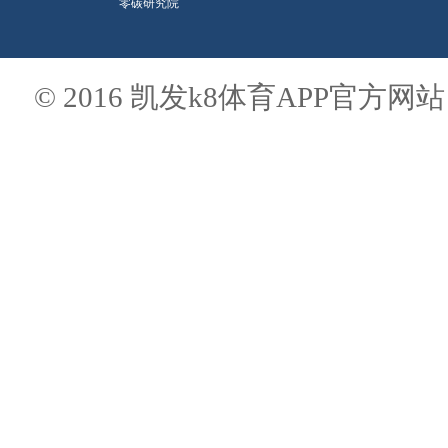
零碳研究院
© 2016 凯发k8体育APP官方网站