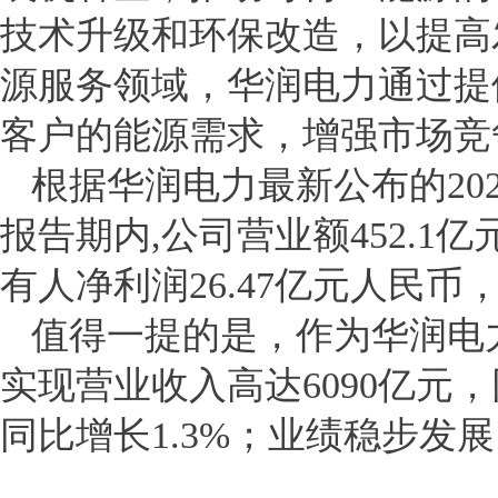
技术升级和环保改造，以提高
源服务领域，华润电力通过提
客户的能源需求，增强市场竞
根据华润电力最新公布的20
报告期内,公司营业额452.1
有人净利润26.47亿元人民币，
值得一提的是，作为华润电
实现营业收入高达6090亿元，
同比增长1.3%；业绩稳步发