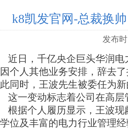
k8凯发官网-总裁换
发布时间
近日，千亿央企巨头华润电力
因个人其他业务安排，辞去了
此同时，王波先生被委任为新
这一变动标志着公司在高层
根据个人履历显示，王波现
学位及丰富的电力行业管理经验