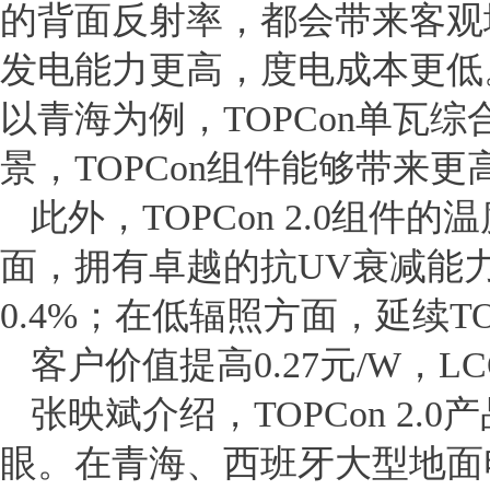
的背面反射率，都会带来客观增
发电能力更高，度电成本更低
以青海为例，TOPCon单瓦综
景，TOPCon组件能够带来
此外，TOPCon 2.0组件
面，拥有卓越的抗UV衰减能
0.4%；在低辐照方面，延续T
客户价值提高0.27元/W，LC
张映斌介绍，TOPCon 2.
眼。在青海、西班牙大型地面