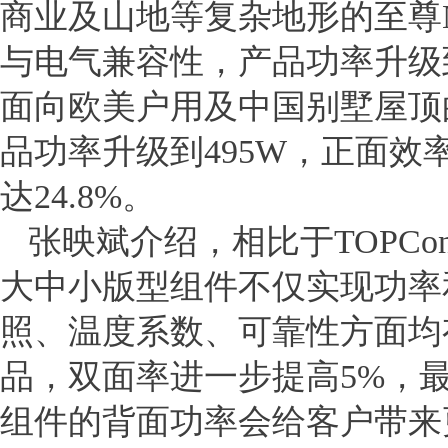
商业及山地等复杂地形的至尊
与电气兼容性，产品功率升级到
面向欧美户用及中国别墅屋顶
品功率升级到495W，正面效
达24.8%。
张映斌介绍，相比于TOPCon1
大中小版型组件不仅实现功率
照、温度系数、可靠性方面均
品，双面率进一步提高5%，最高
组件的背面功率会给客户带来