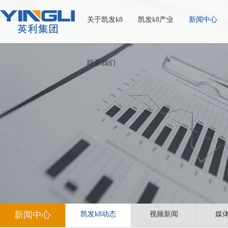
关于凯发k8
凯发k8产业
新闻中心
联系我们
新闻中心
凯发k8动态
视频新闻
媒