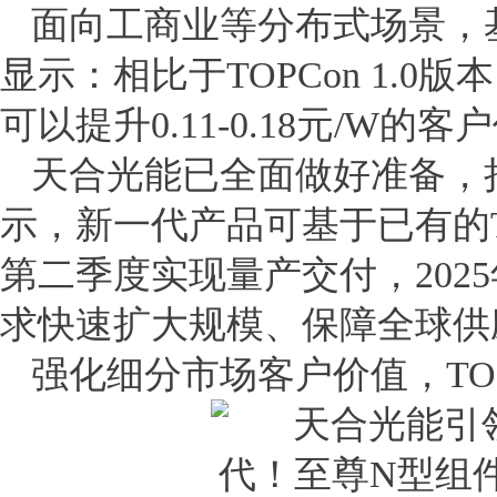
面向工商业等分布式场景，
显示：相比于TOPCon 1.0版
可以提升0.11-0.18元/W的客
天合光能已全面做好准备，持续
示，新一代产品可基于已有的TO
第二季度实现量产交付，202
求快速扩大规模、保障全球供
强化细分市场客户价值，TOP