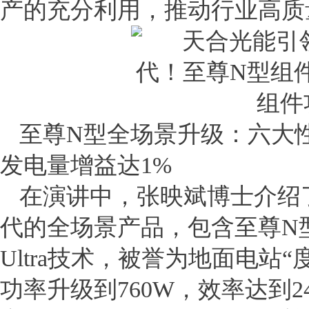
产的充分利用，推动行业高质
至尊N型全场景升级：六大
发电量增益达1%
在演讲中，张映斌博士介绍了天
代的全场景产品，包含至尊N型大
Ultra技术，被誉为地面电站
功率升级到760W，效率达到2