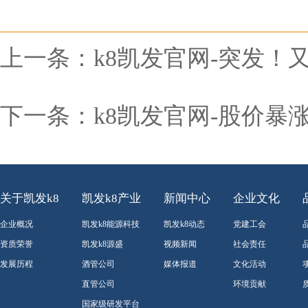
上一条：
k8凯发官网-突发
下一条：
k8凯发官网-股价
关于凯发k8
凯发k8产业
新闻中心
企业文化
企业概况
凯发k8能源科技
凯发k8动态
党建工会
资质荣誉
凯发k8源盛
视频新闻
社会责任
发展历程
酒管公司
媒体报道
文化活动
直管公司
环境贡献
国家级研发平台