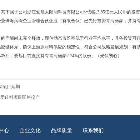
布，其下属子公司浙江爱旭太阳能科技有限公司计划以3.85亿元人民币的投资
业珠海润璟企业管理合伙企业（有限合伙）已先行投资青海丽豪，并持有其
2年的产能尚未完全释放，预估动态市盈率低于行业平均水平，具备投资可
供应链体系，确保上游原材料供应的稳定性，符合公司战略发展规划，有
释后，爱旭目前直接持有青海丽豪2.74%的股份。（光伏初心）
伏项目延期
狮集团硅料项目即将投产
中心
企业文化
品牌质量
联系我们