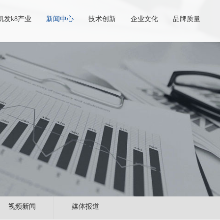
凯发k8产业
新闻中心
技术创新
企业文化
品牌质量
视频新闻
媒体报道