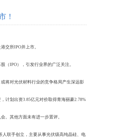
市！
港交所IPO并上市。
股（IPO），引发行业界的广泛关注。
，或将对光伏材料行业的竞争格局产生深远影
出资3.85亿元对价取得青海丽豪2.78%
机会。其他方面未有进一步置评。
雍等人联手创立，主要从事光伏级高纯晶硅、电