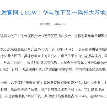
凯发官网-1.6GW！华电旗下又一风光大基
发布时间：2026-01-13
县境内的三个光伏项目共计51万千瓦已成功投产。这标志着华电四川区
。
伏总装机容量已攀升至159.9万千瓦（约1.6GW），是目前四川省内
十亿元人民币，具体数额尚未对外公布。项目位于凉山州盐源县境内，最高
短、对水土影响小、通道利用率高等优势，是结合当地实际，推进新能源
8.8亿千瓦时，满足四川40余万户家庭的用电需求。与同等规模的燃煤电
公司（以下简称“华电集团”）是国务院国资委监管的特大型中央企业，
科技、供应链等多个领域，资产分布在全国31个省（区、市）以及印尼
元，在运发电装机2.19亿千瓦，其中清洁能源装机占比52.4%。连续13年