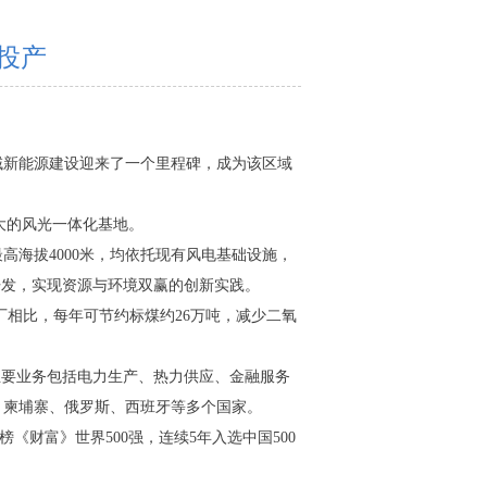
地投产
域新能源建设迎来了一个里程碑，成为该区域
最大的风光一体化基地。
海拔4000米，均依托现有风电基础设施，
开发，实现资源与环境双赢的创新实践。
厂相比，每年可节约标煤约26万吨，减少二氧
主要业务包括电力生产、热力供应、金融服务
、柬埔寨、俄罗斯、西班牙等多个国家。
上榜《财富》世界500强，连续5年入选中国500