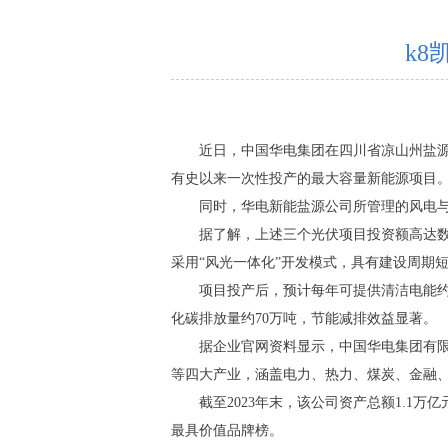
k8
近日，中国华电集团在四川省凉山州盐源
有史以来一次性投产的最大容量新能源项目
同时，华电新能盐源公司所管理的风电与光
据了解，上述三个光伏项目投资额高达数
采用“风光一体化”开发模式，具有建设周期
项目投产后，预计每年可提供清洁电能约
化碳排放量约70万吨，节能减排效益显著。
据企业官网资料显示，中国华电集团有限
等四大产业，涵盖电力、热力、煤炭、金融、
截至2023年末，该公司资产总额1.1万亿
最具价值品牌榜。