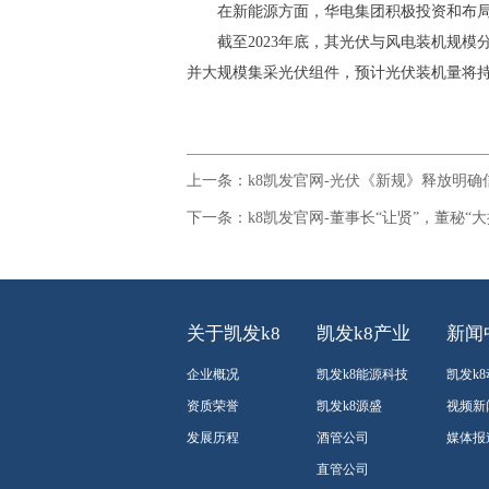
在新能源方面，华电集团积极投资和布
截至2023年底，其光伏与风电装机规模分
并大规模集采光伏组件，预计光伏装机量将
上一条：
k8凯发官网-光伏《新规》释放明
下一条：
k8凯发官网-董事长“让贤”，董秘“
关于凯发k8
凯发k8产业
新闻
企业概况
凯发k8能源科技
凯发k
资质荣誉
凯发k8源盛
视频新
发展历程
酒管公司
媒体报
直管公司