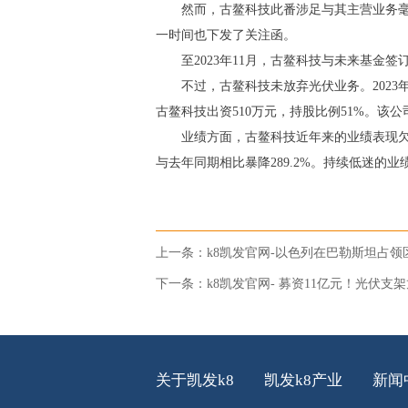
然而，古鳌科技此番涉足与其主营业务毫
一时间也下发了关注函。
至2023年11月，古鳌科技与未来基金
不过，古鳌科技未放弃光伏业务。202
古鳌科技出资510万元，持股比例51%。该
业绩方面，古鳌科技近年来的业绩表现欠佳。
与去年同期相比暴降289.2%。持续低迷的
上一条：
k8凯发官网-以色列在巴勒斯坦占领
下一条：
k8凯发官网- 募资11亿元！光伏
关于凯发k8
凯发k8产业
新闻