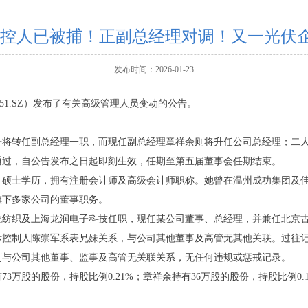
-实控人已被捕！正副总经理对调！又一光伏
发布时间：2026-01-23
51.SZ）发布了有关高级管理人员变动的公告。
丹将转任副总经理一职，而现任副总经理章祥余则将升任公司总经理；二
通过，自公告发布之日起即刻生效，任期至第五届董事会任期结束。
，硕士学历，拥有注册会计师及高级会计师职称。她曾在温州成功集团及
旗下多家公司的董事职务。
龙纺织及上海龙润电子科技任职，现任某公司董事、总经理，并兼任北京
际控制人陈崇军系表兄妹关系，与公司其他董事及高管无其他关联。过往
则与公司其他董事、监事及高管无关联关系，无任何违规或惩戒记录。
万股的股份，持股比例0.21%；章祥余持有36万股的股份，持股比例0.1