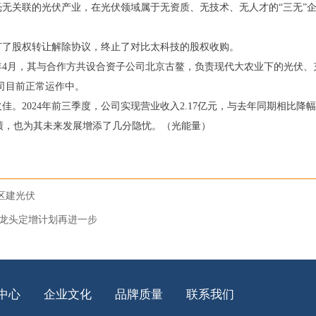
无关联的光伏产业，在光伏领域属于无资质、无技术、无人才的“三无”
签订了股权转让解除协议，终止了对比太科技的股权收购。
3年4月，其与合作方共设合资子公司北京古鳌，负责现代大农业下的光伏、
公司目前正常运作中。
2024年前三季度，公司实现营业收入2.17亿元，与去年同期相比降幅达4
业绩，也为其未来发展增添了几分隐忧。（光能量）
区建光伏
支架龙头定增计划再进一步
中心
企业文化
品牌质量
联系我们