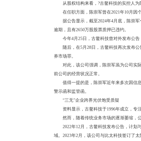
从股权结构来看，?古鳌科技的实控人为
在任职方面，陈崇军曾在2021年10月
据公告显示，截至2024年4月底，陈崇军个
逾期，且有2650万股股票质押已违约。
今年4月25日，古鳌科技曾对外发布公
随后，在5月28日，古鳌科技再次发布
券市场罪。
对此，该公司强调，陈崇军虽为公司实
前公司的经营状况正常。
值得一提的是，陈崇军近年来多次因信息披
警示函和监管函。
“三无”企业跨界光伏饱受质疑
资料显示，古鳌科技于1996年成立，专
然而，随着传统业务市场的逐渐萎缩，
2022年12月，古鳌科技发布公告，计
域。2023年2月，该公司与比太科技签订了