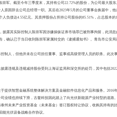
陈崇军。截至今年三季度末，其持有公司22.72%的股份，为公司最大股东
因个人原因辞去公司总经理一职。其后在2023年5月的公司董事会换届中，
人负债达4.55亿元。其质押股份占所持公司股份的85.51%，占总股本的19.
告，披露其实际控制人陈崇军因涉嫌操纵证券市场罪已被刑事拘留，此消息
公告，确认已于当日收到陈崇军家属转交的《逮捕通知书》。青岛市公安
际控制人，但他并未在公司担任董事、监事或高级管理人员的职务。此次
露违规及违规减持股份受到上海证监局和深交所的处罚，其中包括2022年1
注于提供智慧金融系统整体解决方案及金融软件信息化产品和服务。2016
公司业绩也持续下滑，古鳌科技因此踏上了向光伏新能源产业转型的道路
划与泰州未来产业投资基金（未来基金）签订股权转让协议，收购其持有的比太
太阳能光伏设备战略合作协议。