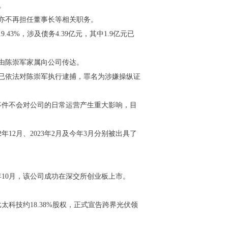
。
他亦不再担任董事长等相关职务。
43%，涉及债务4.39亿元，其中1.9亿元已
由陈崇军家属向公司传达。
局已依法对陈崇军执行逮捕，罪名为涉嫌操纵证
事件不会对公司的日常运营产生重大影响，目
2月、2023年2月及今年3月分别被出具了
年10月，该公司成功在深交所创业板上市。
。
科技约18.38%股权，正式宣告跨界光伏领