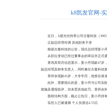
k8凯发官网
近日，A股光伏跨界公司古鳌科技（3005
正副总经理对调 其他职务不变
根据古鳌科技的公告，现任总经理姜小
从职位变动已经过董事会的审议并正式
查询其简历信息显示，姜小丹现龄47岁
副总经理及财务负责人，同时兼任古鳌科技
章祥余现龄45岁，大专学历，他曾在港
此外，需要指出的是，姜小丹与公司实
措施及通报批评，但未受其他处罚。章祥余
股权结构方面，截止公告日，姜小丹持有73
实控人已被逮捕 个人负债达4.55亿