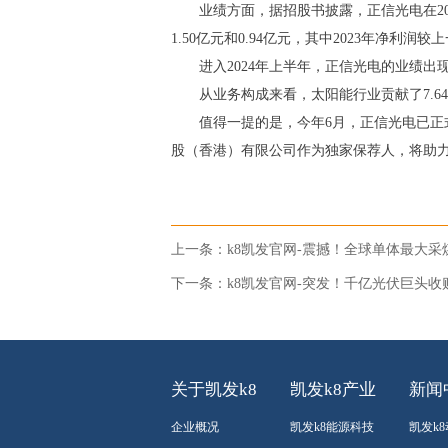
业绩方面，据招股书披露，正信光电在2021
1.50亿元和0.94亿元，其中2023年净利润较
进入2024年上半年，正信光电的业绩出现下
从业务构成来看，太阳能行业贡献了7.64
值得一提的是，今年6月，正信光电已
股（香港）有限公司作为独家保荐人，将助
上一条：
k8凯发官网-震撼！全球单体最大
下一条：
k8凯发官网-突发！千亿光伏巨头收
关于凯发k8
凯发k8产业
新闻
企业概况
凯发k8能源科技
凯发k