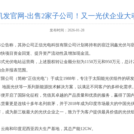
8凯发官网-出售2家子公司！又一光伏企业大
发布时间：2026-01-28
发布公告称，其孙公司正信光电科技有限公司计划将持有的宿迁润鑫光伏与宿
加快项目资金回笼、提升资产流动性及增加现金流。
光伏电站运营商，上述股权转让金额分别为1150万元和950万元，总计
的合并报表范围。
限公司（简称“正信光电”）于成立1988年，专注于太阳能光伏组件的研
伏、地面光伏等一系列新能源技术解决方案，以满足不同客户的多样化需求
0年便开启了国际化征程，凭借其卓越的产品质量和优质的服务，赢得了国
出货量更是连续十多年名列前茅，并于2018年成为印度市场最大的中国光
上市，成为新三板最大的光伏企业之一，致力于为客户提供最具价值的光伏
云南和印度尼西亚四大生产基地，其总产能12GW。