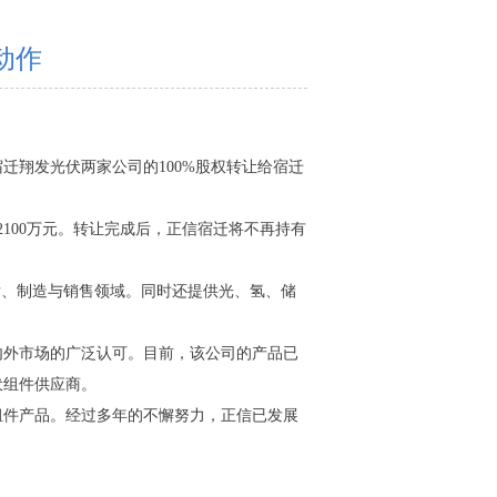
动作
迁翔发光伏两家公司的100%股权转让给宿迁
2100万元。转让完成后，正信宿迁将不再持有
发、制造与销售领域。同时还提供光、氢、储
。
内外市场的广泛认可。目前，该公司的产品已
伏组件供应商。
组件产品。经过多年的不懈努力，正信已发展