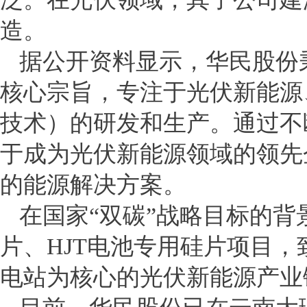
造。
据公开资料显示，华民股份
核心宗旨，专注于光伏新能源
技术）的研发和生产。通过不
于成为光伏新能源领域的领先
的能源解决方案。
在国家“双碳”战略目标的
片、HJT电池专用硅片项目
电站为核心的光伏新能源产业