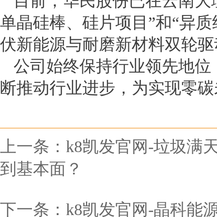
目前，华民股份已在云南大
单晶硅棒、硅片项目”和“异
伏新能源与耐磨新材料双轮驱
公司始终保持行业领先地位
断推动行业进步，为实现零碳
上一条：
k8凯发官网-垃圾
到基本面？
下一条：
k8凯发官网-晶科