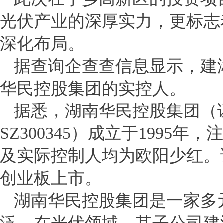
光伏产业的深厚实力，更标志
深化布局。
据查询企查查信息显示，建
华民控股集团的实控人。
据悉，湖南华民控股集团（
SZ300345）成立于1995
及实际控制人均为欧阳少红。该
创业板上市。
湖南华民控股集团是一家多
泛。在光伏领域，其子公司建