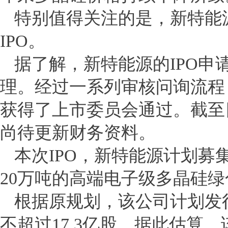
特别值得关注的是，新特能
IPO。
据了解，新特能源的IPO申请
理。经过一系列审核问询流程
获得了上市委员会通过。截至目
尚待更新财务资料。
本次IPO，新特能源计划募
20万吨的高端电子级多晶硅
根据原规划，该公司计划发
不超过17.3亿股。据此估算