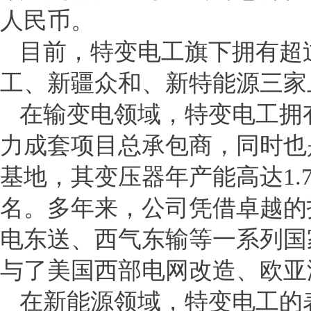
人民币。
目前，特变电工旗下拥有超
工、新疆众和、新特能源三家
在输变电领域，特变电工拥
力成套项目总承包商，同时也
基地，其变压器年产能高达1.
名。多年来，公司凭借卓越的
电东送、西气东输等一系列国
与了美国西部电网改造、欧亚
在新能源领域，特变电工的