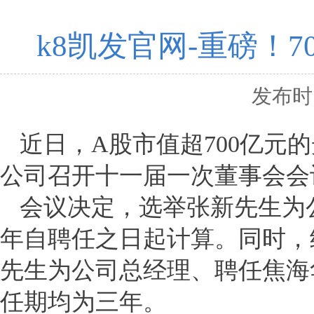
k8凯发官网-重磅！
发布时间
近日，A股市值超700亿元
公司召开十一届一次董事会会
会议决定，选举张新先生为
年自聘任之日起计算。同时，
先生为公司总经理、聘任焦海
任期均为三年。