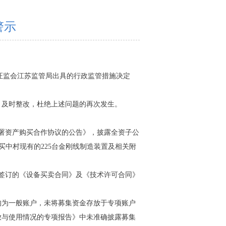
警示
国证监会江苏监管局出具的行政监管措施决定
，及时整改，杜绝上述问题的再次发生。
签署资产购买合作协议的公告》，披露全资子公
买中村现有的225台金刚线制造装置及相关附
方签订的《设备买卖合同》及《技术许可合同》
户均为一般账户，未将募集资金存放于专项账户
存放与使用情况的专项报告》中未准确披露募集