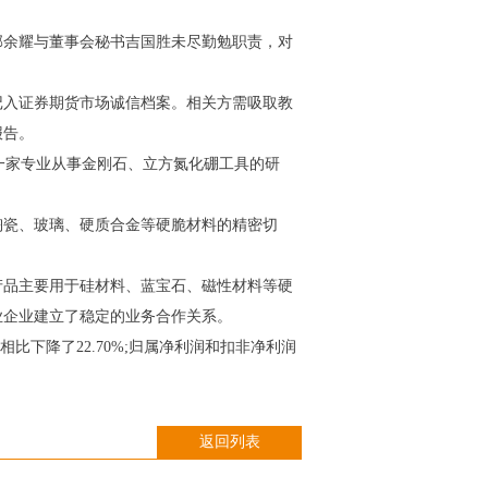
邹余耀与董事会秘书吉国胜未尽勤勉职责，对
记入证券期货市场诚信档案。相关方需吸取教
报告。
是一家专业从事金刚石、立方氮化硼工具的研
陶瓷、玻璃、硬质合金等硬脆材料的精密切
产品主要用于硅材料、蓝宝石、磁性材料等硬
业企业建立了稳定的业务合作关系。
比下降了22.70%;归属净利润和扣非净利润
返回列表