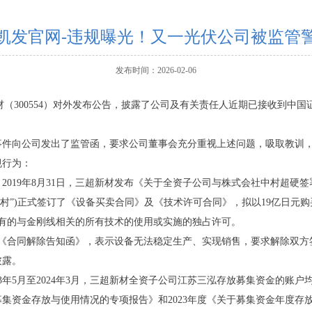
8凯发官网-违规曝光！又一光伏公司被监管
发布时间：2026-02-06
材（300554）对外发布公告，披露了公司及有关责任人近期已接收到中
事件向公司发出了监管函，要求公司董事会充分重视上述问题，吸取教训
规行为：
2019年8月31日，三超新材发布《关于全资子公司与株式会社中村超硬
村”)正式签订了《设备买卖合同》及《技术许可合同》，拟以19亿日元购
有的与金刚线相关的所有技术的使用或实施的独占许可。
发送了《合同解除告知函》，表示设备无法稳定生产、实现销售，要求解除双
披露。
3年5月至2024年3月，三超新材全资子公司江苏三泓存放募集资金的账
度募集资金存放与使用情况的专项报告》和2023年度《关于募集资金年度