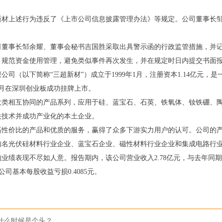
新材上述行为违反了《上市公司信息披露管理办法》等规定。公司董事长
司董事长邹余耀、董事会秘书吉国胜采取出具警示函的行政监管措施，并
，规范资金使用管理，避免类似事件再次发生，并在规定时日内提交书面
司（以下简称“三超新材”）成立于1999年1月，注册资本1.14亿元，
4月在深圳创业板成功挂牌上市。
大类相互协同的产品系列，应用于硅、蓝宝石、石英、铁氧体、钕铁硼、
关技术并成功产业化的本土企业。
高性价比的产品和优质的服务，赢得了众多下游实力用户的认可。公司的
知名光伏硅材料行业企业、蓝宝石企业、磁性材料行业企业和集成电路行
的业绩表现不尽如人意。报告期内，该公司营业收入2.78亿元，与去年同期相
外，公司基本每股收益亏损0.4085元。
竟什么时候是个头？