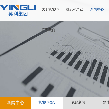
关于凯发k8
凯发k8产业
新闻中心
联系我们
新闻中心
凯发k8动态
视频新闻
媒