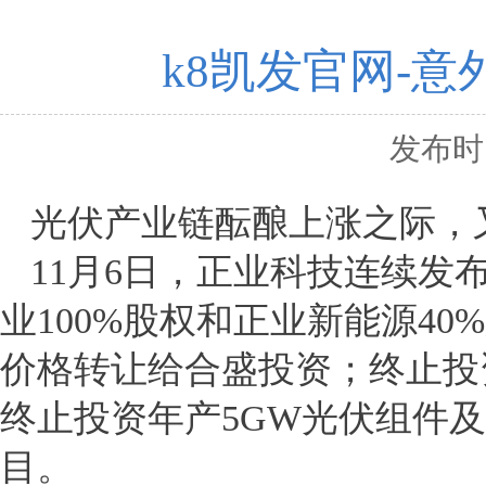
k8凯发官网-意
发布时间
光伏产业链酝酿上涨之际，
11月6日，正业科技连续发
业100%股权和正业新能源40%
价格转让给合盛投资；终止投
终止投资年产5GW光伏组件
目。