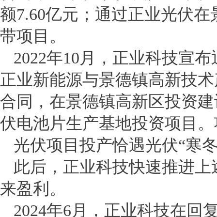
额7.60亿元；通过正业光伏在
带项目。
2022年10月，正业科技
正业新能源与景德镇高新技术
合同，在景德镇高新区投资建
伏电池片生产基地投资项目。
光伏项目投产恰遇光伏“寒冬
此后，正业科技快速推进上
来盈利。
2024年6月，正业科技在