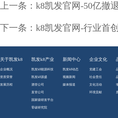
上一条：
k8凯发官网-50亿
下一条：
k8凯发官网-行业
关于凯发k8
凯发k8产业
新闻中心
企业文化
企业概况
凯发k8能源科技
凯发k8动态
党建工会
资质荣誉
凯发k8源盛
视频新闻
社会责任
发展历程
酒管公司
媒体报道
文化活动
直管公司
环境贡献
国家级研发平台
零碳研究院