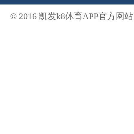
© 2016 凯发k8体育APP官方网站