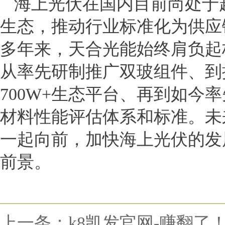
海上光伏在国内目前尚处于
生态，推动行业标准化为供应
多年来，天合光能始终肩负起
从率先研制推广双玻组件、到
700W+生态平台、再到如今
材料性能评估体系和标准。未
一起向前，加快海上光伏的发
前景。
上一条：
k8凯发官网-赚翻了