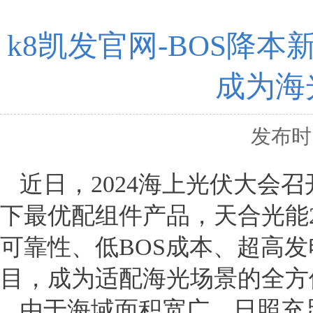
k8凯发官网-BOS降本
成为海
发布时间
近日，2024海上光伏大会
下最优配组件产品，天合光能21
可靠性、低BOS成本、超高
目，成为适配海光场景的全方
由于海域面积宽广、日照充