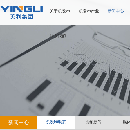
关于凯发k8
凯发k8产业
新闻中心
联系我们
新闻中心
凯发k8动态
视频新闻
媒