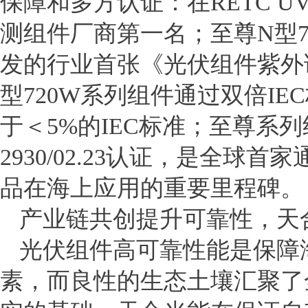
保障和多方认证：在RETC U
测组件厂商第一名；至尊N型7
发的行业首张《光伏组件紫外
型720W系列组件通过双倍IE
于＜5%的IEC标准；至尊系列
2930/02.23认证，是全
品在海上应用的重要里程碑。
产业链共创提升可靠性，天
光伏组件高可靠性能是保障
素，而良性的生态土壤汇聚了