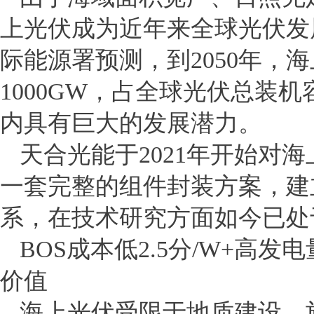
上光伏成为近年来全球光伏发
际能源署预测，到2050年，
1000GW，占全球光伏总装
内具有巨大的发展潜力。
天合光能于2021年开始对
一套完整的组件封装方案，建
系，在技术研究方面如今已处
BOS成本低2.5分/W+高发
价值
海上光伏受限于地质建设、