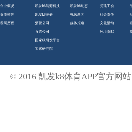
企业概况
凯发k8能源科技
凯发k8动态
党建工会
资质荣誉
凯发k8源盛
视频新闻
社会责任
发展历程
酒管公司
媒体报道
文化活动
直管公司
环境贡献
国家级研发平台
零碳研究院
© 2016 凯发k8体育APP官方网站