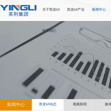
关于凯发k8
凯发k8产业
新闻中心
联系我们
新闻中心
凯发k8动态
视频新闻
媒