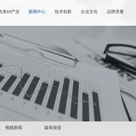
凯发k8产业
新闻中心
技术创新
企业文化
品牌质量
视频新闻
媒体报道