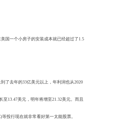
国一个小房子的安装成本就已经超过了1.5
了去年的33亿美元以上，年利润也从2020
13.47美元，明年将增至21.32美元。而且
(BAC)等投行现在就非常看好第一太能股票。