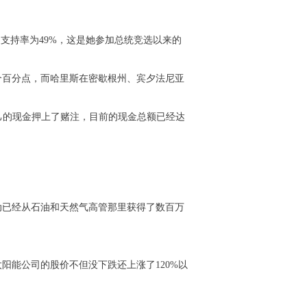
支持率为49%，这是她参加总统竞选以来的
个百分点，而哈里斯在密歇根州、宾夕法尼亚
将自己的现金押上了赌注，目前的现金总额已经达
动已经从石油和天然气高管那里获得了数百万
阳能公司的股价不但没下跌还上涨了120%以