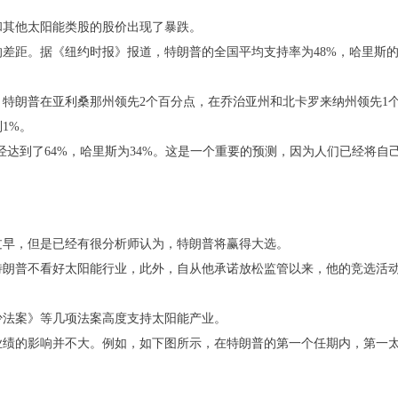
和其他太阳能类股的股价出现了暴跌。
差距。据《纽约时报》报道，特朗普的全国平均支持率为48%，哈里斯的
特朗普在亚利桑那州领先2个百分点，在乔治亚州和北卡罗来纳州领先1
1%。
几率已经达到了64%，哈里斯为34%。这是一个重要的预测，因为人们已经
过早，但是已经有很分析师认为，特朗普将赢得大选。
特朗普不看好太阳能行业，此外，自从他承诺放松监管以来，他的竞选活
少法案》等几项法案高度支持太阳能产业。
绩的影响并不大。例如，如下图所示，在特朗普的第一个任期内，第一太