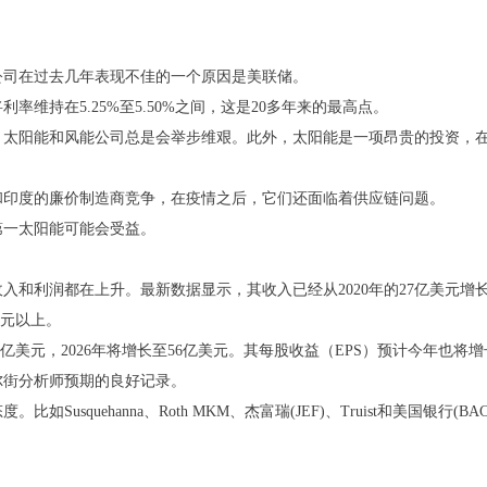
公司在过去几年表现不佳的一个原因是美联储。
维持在5.25%至5.50%之间，这是20多年来的最高点。
太阳能和风能公司总是会举步维艰。此外，太阳能是一项昂贵的投资，在美
和印度的廉价制造商竞争，在疫情之后，它们还面临着供应链问题。
第一太阳能可能会受益。
和利润都在上升。最新数据显示，其收入已经从2020年的27亿美元增长到
美元以上。
美元，2026年将增长至56亿美元。其每股收益（EPS）预计今年也将增长至
尔街分析师预期的良好记录。
Susquehanna、Roth MKM、杰富瑞(JEF)、Truist和美国银行