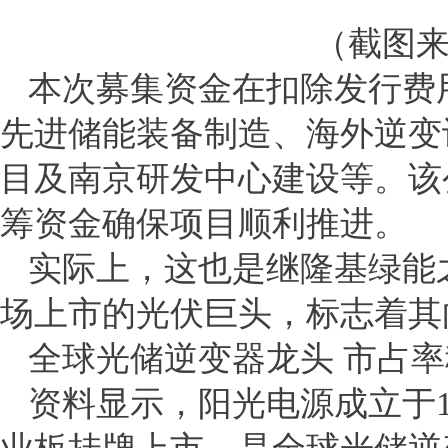
（截图
本次募集资金在扣除发行费用
先进储能装备制造、海外逆变
目及南京研发中心建设等。该
筹资金确保项目顺利推进。
实际上，这也是继隆基绿能
场上市的光伏巨头，标志着其
全球光储逆变器龙头 市占
资料显示，阳光电源成立于199