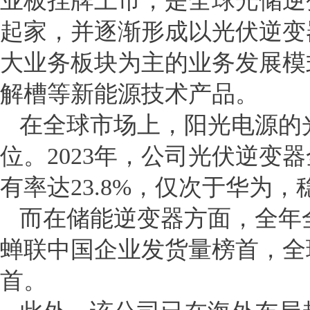
业板挂牌上市，是全球光储逆
起家，并逐渐形成以光伏逆变
大业务板块为主的业务发展模
解槽等新能源技术产品。
在全球市场上，阳光电源的
位。2023年，公司光伏逆变
有率达23.8%，仅次于华为
而在储能逆变器方面，全年全
蝉联中国企业发货量榜首，全
首。