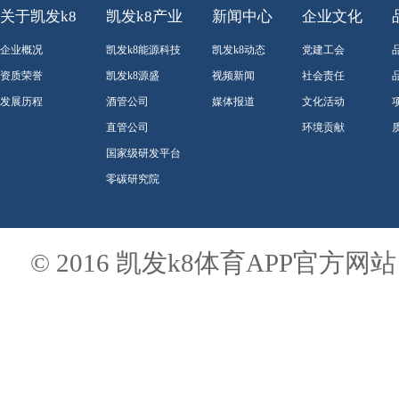
关于凯发k8
凯发k8产业
新闻中心
企业文化
企业概况
凯发k8能源科技
凯发k8动态
党建工会
资质荣誉
凯发k8源盛
视频新闻
社会责任
发展历程
酒管公司
媒体报道
文化活动
直管公司
环境贡献
国家级研发平台
零碳研究院
© 2016 凯发k8体育APP官方网站