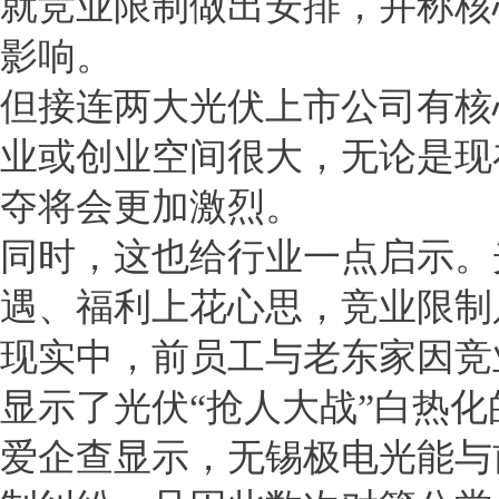
就竞业限制做出安排，并称核
影响。
但接连两大光伏上市公司有核
业或创业空间很大，无论是现
夺将会更加激烈。
同时，这也给行业一点启示。
遇、福利上花心思，竞业限制
现实中，前员工与老东家因竞
显示了光伏“抢人大战”白热化
爱企查显示，无锡极电光能与