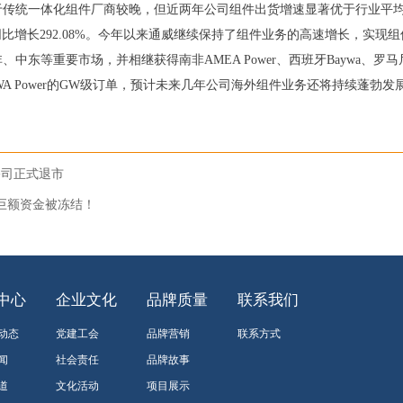
传统一体化组件厂商较晚，但近两年公司组件出货增速显著优于行业平均水
比增长292.08%。今年以来通威继续保持了组件业务的高速增长，实现组件销售
东等重要市场，并相继获得南非AMEA Power、西班牙Baywa、罗马尼亚
WA Power的GW级订单，预计未来几年公司海外组件业务还将持续蓬勃发
公司正式退市
业巨额资金被冻结！
中心
企业文化
品牌质量
联系我们
8动态
党建工会
品牌营销
联系方式
闻
社会责任
品牌故事
道
文化活动
项目展示