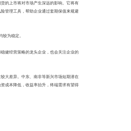
期货的上市将对市场产生深远的影响。它将有
风险管理工具，帮助企业通过套期保值来规避
均较为稳定。
和稳健经营策略的龙头企业，也会关注企业的
在较大差异。中东、南非等新兴市场短期潜在
融资成本降低，收益率抬升，终端需求有望得