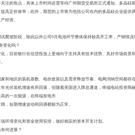
界关注的焦点，具体上市时间还需等待广州期货交易所正式通知。多晶硅
，提高定价效率；此外，期货的上市将为包括公司在内的多晶硅企业提供
生产经营。
调试爬坡阶段，除此以外公司9月电池环节整体保持较高开工率，产销情况
有变化吗？
变化，目前银行在信贷投放上更倾向于支持具有技术优势、良好市场前景
等。
？
国家和地区的装机基数、电价政策以及需求释放节奏、电网消纳空间都存
近年光伏装机增速有所回落，但随着美国进入降息通道，终端电站投资商
最高的一次能源，在终端发电市
广阔，短期增速波动和回调都较为正常。
？
市场环境变化和资金使用安排，做好相应的资本开支计划。
拓有何进展？