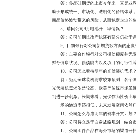
答：多晶硅期货的上市今年来一直是业
助于形成统一、市场化、透明化的价格体系
商品价格波动带来的风险，从而稳定企业的
8、请问公司9月电池开工率情况？
答：公司前期技改产线还有部分仍处于
9、目前银行对公司新增贷款方面的态度
答：主要合作银行对公司授信额度并无
财务健康状况、偿债能力以及项目的可行性
10、公司怎么看待明年的光伏装机需求
答：短期全球装机需求较难预测，各个
光伏装机需求依然较高。欧美等传统市场虽
到进一步刺激。长期来看，光伏作为性价比
场的渗透率还很低，未来发展空间依然
11、公司怎么考虑明年的资本开支计划
答：公司将立足于自身战略规划，结合
12、公司组件产品在海外市场的渠道开