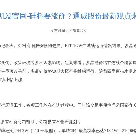
8凯发官网-硅料要涨价？通威股份最新观点
发布时间：2026-03-28
动记录表。针对润阳股份收购进展、HJT 1GW中试线运行情况结果、多
本变化、政策环境等多种因素影响。短期来看，多晶硅价格在连续企稳多
发生显著改善前，多晶硅价格短期大概率将维稳运行。随着四季度枯水期
继续小幅上涨。
履行尽调工作，各项工作均在推进过程中。同时该交易事项也尚需国家有
。
如果，是否符合公司预期，公司是否有量产规划？
已达744.3W（210-66版型），单块组件最高功率已达748.1W（210