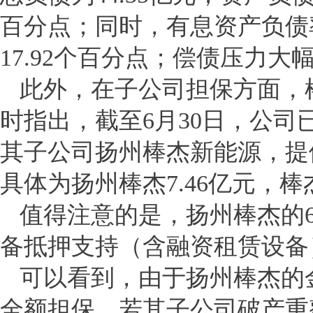
百分点；同时，有息资产负债率
17.92个百分点；偿债压力大
此外，在子公司担保方面，棒
时指出，截至6月30日，公
其子公司扬州棒杰新能源，提供
具体为扬州棒杰7.46亿元，棒
值得注意的是，扬州棒杰的6.
备抵押支持（含融资租赁设备
可以看到，由于扬州棒杰的
全额担保。若其子公司破产重