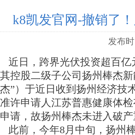
k8凯发官网-撤销了
发布时间
近日，跨界光伏投资超百亿元
其控股二级子公司扬州棒杰新
杰”）于近日收到扬州经济技
准许申请人江苏普惠健康体检
申请，故扬州棒杰未进入破产
此前，今年8月中旬，扬州