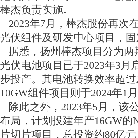
棒杰负责实施。
2023年7月，棒杰股份再次
光伏组件及研发中心项目，固
据悉，扬州棒杰项目分为两期实
光伏电池项目已于2023年3
步投产。其电池转换效率超过2
10GW组件项目则于2024年
除此之外，2023年5月，
布局，计划投建年产16GW的
片切片项目，总投资约80亿元