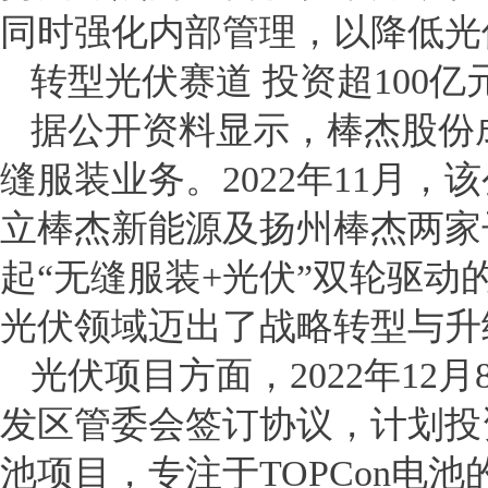
同时强化内部管理，以降低光
转型光伏赛道 投资超100亿
据公开资料显示，棒杰股份成
缝服装业务。2022年11月
立棒杰新能源及扬州棒杰两家
起“无缝服装+光伏”双轮驱
光伏领域迈出了战略转型与升
光伏项目方面，2022年1
发区管委会签订协议，计划投资
池项目，专注于TOPCon电