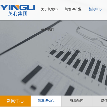
关于凯发k8
凯发k8产业
新闻中心
联系我们
新闻中心
凯发k8动态
视频新闻
媒