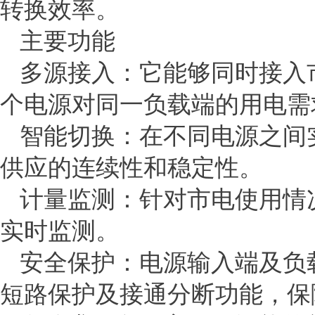
转换效率。
主要功能
多源接入：它能够同时接入
个电源对同一负载端的用电需
智能切换：在不同电源之间
供应的连续性和稳定性。
计量监测：针对市电使用情况
实时监测。
安全保护：电源输入端及负
短路保护及接通分断功能，保