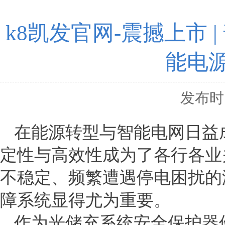
k8凯发官网-震撼上市 
能电
发布时间
在能源转型与智能电网日益
定性与高效性成为了各行各业
不稳定、频繁遭遇停电困扰的
障系统显得尤为重要。
作为光储充系统安全保护器