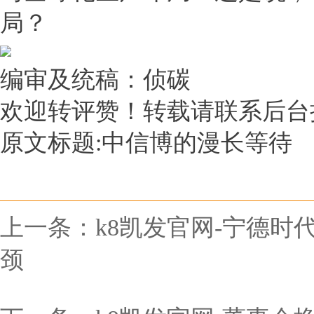
局？
编审及统稿：侦碳
欢迎转评赞！转载请联系后台
原文标题:中信博的漫长等待
上一条：
k8凯发官网-宁德时
颈