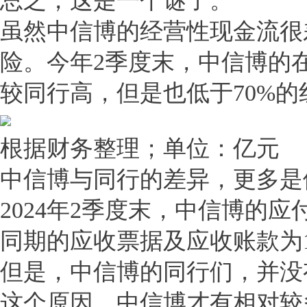
总之，这是一个谜了。
虽然中信博的经营性现金流很
险。今年2季度末，中信博的
较同行高，但是也低于70%的
根据财务整理；单位：亿元
中信博与同行的差异，更多是
2024年2季度末，中信博的应
同期的应收票据及应收账款为16
但是，中信博的同行们，并没
这个原因，中信博才有相对较