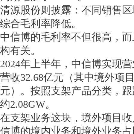
清源股份则披露：不同销售区
综合毛利率降低。
中信博的毛利率不但很高，而
构有关。
2024年上半年，中信博实现营
营收32.68亿元（其中境外项目
元）。按照支架产品分类，跟踪
约2.08GW。
在支架业务这块，境外项目收入
信博的境内业务和境外业务占