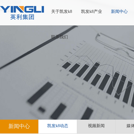
关于凯发k8
凯发k8产业
新闻中心
联系我们
新闻中心
凯发k8动态
视频新闻
媒