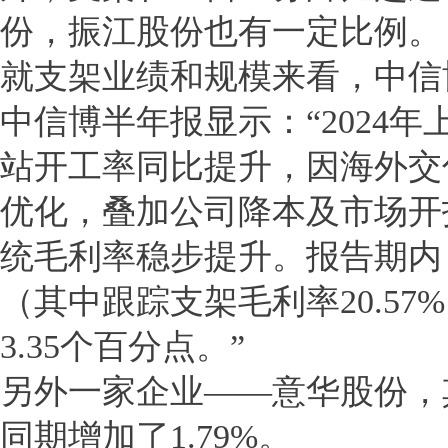
份，振江股份也有一定比例。
就支架业绩和规模来看，中信
中信博半年报显示：“2024
站开工率同比提升，因海外交
优化，叠加公司降本及市场开
统毛利率稳步提升。报告期内，
（其中跟踪支架毛利率20.57%
3.35个百分点。”
另外一家企业——意华股份，其
同期增加了1.79%。