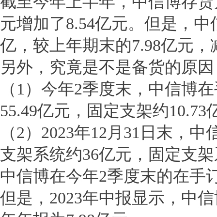
截至今年上半年，中信博存货为2
元增加了8.54亿元。但是，中
亿，较上年期末的7.98亿元，减
另外，究竟是不是备货的原因
（1）今年2季度末，中信博在
55.49亿元，固定支架约10.7
（2）2023年12月31日末，
支架系统约36亿元，固定支架
中信博在今年2季度末的在手
但是，2023年中报显示，中信