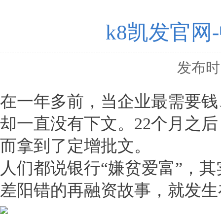
k8凯发官网
发布时间
在一年多前，当企业最需要钱、
却一直没有下文。22个月之
而拿到了定增批文。
人们都说银行“嫌贫爱富”，
差阳错的再融资故事，就发生