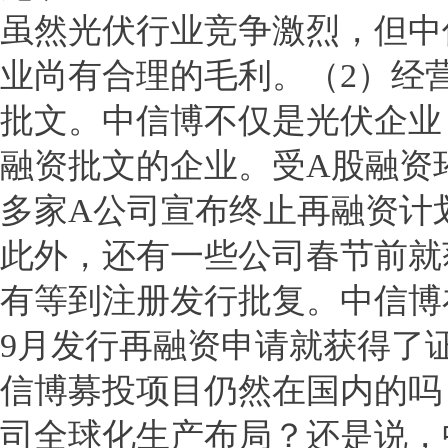
虽然光伏行业竞争激烈，但中
业尚有合理的毛利。（2）经
批文。中信博不仅是光伏企业
融资批文的企业。受A股融资
多家A公司宣布终止再融资计
此外，还有一些公司春节前就
有等到注册发行批复。中信博
9月发行再融资申请就获得了
信博募投项目仍然在国内的吗
司全球化生产布局？还是说，