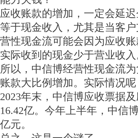
应收账款的增加，一定会延迟
等于现金收入，尤其是当客户
营性现金流可能会因为应收账
实际收到的现金少于营业收入
所以，中信博经营性现金流为
账款大比例增加。实际情况呢
2023年末，中信博应收票据及
16.42亿。今年上半年，中信
亿元。