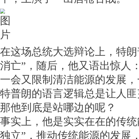
在这场总统大选辩论上，特朗
消亡”，随后，他又语出惊人
一会又限制清洁能源的发展，
特普朗的语言逻辑总是让人匪
那他到底是站哪边的呢？
事实上，他是实实在在的传统
独立”，推动传统能源的发展