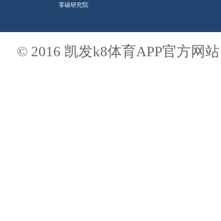
零碳研究院
© 2016 凯发k8体育APP官方网站