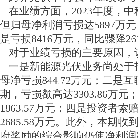
在业绩方面，2023年度，中
但归母净利润亏损达5897万
是亏损8416万元，同比骤降2
对于业绩亏损的主要原因，
一是新能源光伏业务尚处于
母净亏损844.72万元；二
期，亏损额高达3303.86
1863.57万元；四是投资
2685.58万元。此外，本期
府奖励的综合影响仍使净利润减