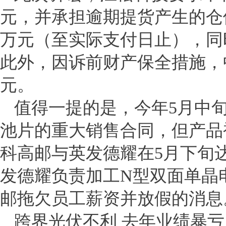
元，并承担逾期提货产生的仓储
万元（至实际支付日止），同
此外，因诉前财产保全措施，中
元。
值得一提的是，今年5月中
池片的重大销售合同，但产品
科高邮与英发德耀在5月下旬
发德耀负责加工N型双面单晶
邮拖欠员工薪资并放假的消息
跨界光伏不利 去年业绩暴亏