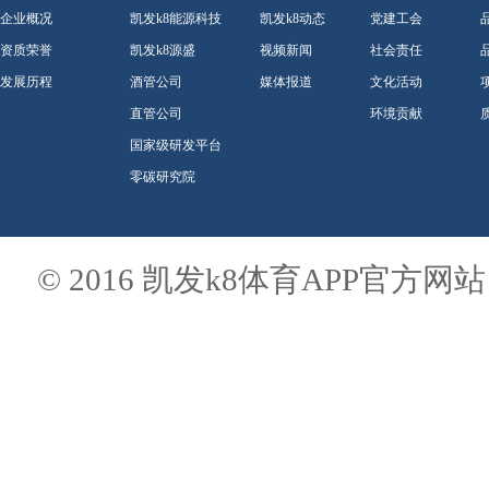
企业概况
凯发k8能源科技
凯发k8动态
党建工会
资质荣誉
凯发k8源盛
视频新闻
社会责任
发展历程
酒管公司
媒体报道
文化活动
直管公司
环境贡献
国家级研发平台
零碳研究院
© 2016 凯发k8体育APP官方网站