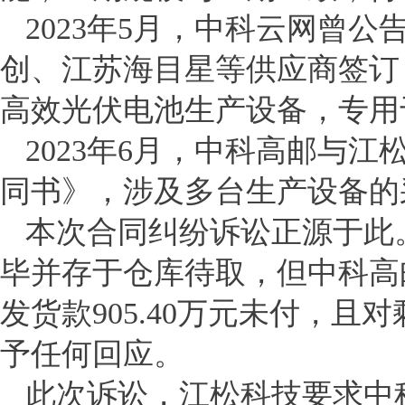
2023年5月，中科云网曾
创、江苏海目星等供应商签订《
高效光伏电池生产设备，专用
2023年6月，中科高邮与江
同书》，涉及多台生产设备的
本次合同纠纷诉讼正源于此
毕并存于仓库待取，但中科高邮
发货款905.40万元未付，
予任何回应。
此次诉讼，江松科技要求中科