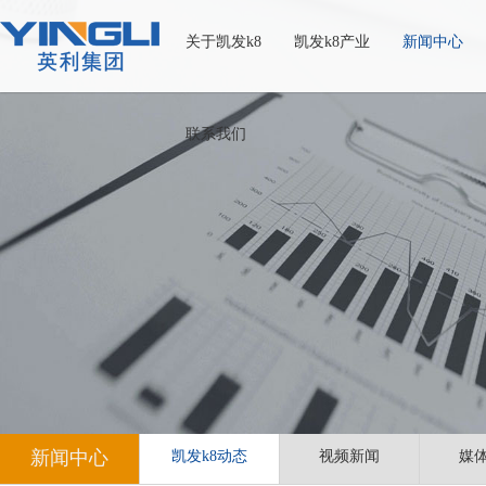
关于凯发k8
凯发k8产业
新闻中心
联系我们
新闻中心
凯发k8动态
视频新闻
媒