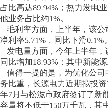
占比高达89.94%；热力发电业
他业务占比约1%。
毛利率方面，上半年，该公司毛
净利率5.71%，同比下滑0.1%
发电量方面，今年上半年，该
同比增加18.93%；其中新能
值得一提的是，为优化公司
务比重，长源电力近期拟投资
年7月与松滋市政府签订了新
容量将不低于150万千瓦，其