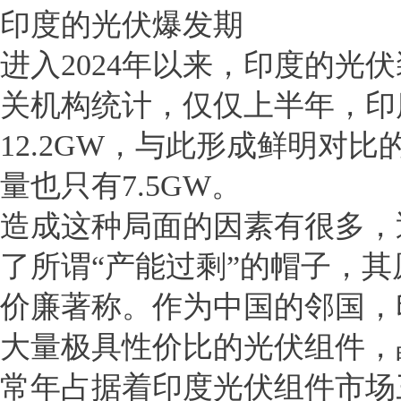
印度的光伏爆发期
进入2024年以来，印度的光
关机构统计，仅仅上半年，印
12.2GW，与此形成鲜明对比
量也只有7.5GW。
造成这种局面的因素有很多，
了所谓“产能过剩”的帽子，
价廉著称。作为中国的邻国，
大量极具性价比的光伏组件，
常年占据着印度光伏组件市场