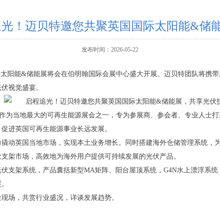
程追光！迈贝特邀您共聚英国国际太阳能&储
发布时间：2026-05-22
英国国际太阳能&储能展将会在伯明翰国际会展中心盛大开展。迈贝特团队将
光伏视觉盛宴。
ve UK 2024）作为当地最大的可再生能源展会之一，专为参展商、参会者、专
，促进英国可再生能源事业长远发展。
力撬动英国当地市场，实现本土业务增长。同时搭建海外仓储管理系统，
伏支架市场，高效地为海外用户提供可持续发展的光伏产品。
伏支架系统，产品囊括新型MA矩阵、阳台屋顶系统，G4N水上漂浮系统，
展。
展位现场，共赏行业盛况，详谈发展趋势。