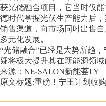
获光储融合项目，它当时仅能
德时代掌握光伏生产能力后，
销售渠道，向市场同时出售自
多元化发展。
“光储融合”已经是大势所趋
疑将极大提升其在新能源领域
来源：NE-SALON新能荟LY
原文标题:重磅！宁王计划收