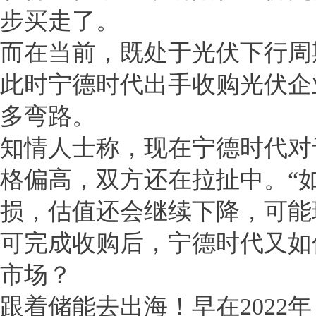
步买走了。
而在当前，既处于光伏下行周
此时宁德时代出手收购光伏企
多弯路。
知情人士称，现在宁德时代对
格偏高，双方还在拉扯中。“
损，估值还会继续下降，可能
可完成收购后，宁德时代又如
市场？
跟着储能去出海！早在2022