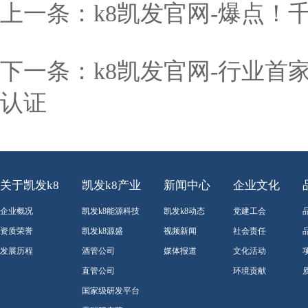
上一条：
k8凯发官网-爆点！
下一条：
k8凯发官网-行业首
认证
关于凯发k8
凯发k8产业
新闻中心
企业文化
企业概况
凯发k8能源科技
凯发k8动态
党建工会
资质荣誉
凯发k8源盛
视频新闻
社会责任
发展历程
酒管公司
媒体报道
文化活动
直管公司
环境贡献
国家级研发平台