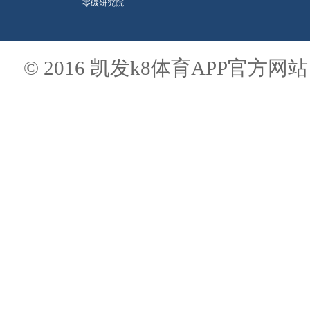
零碳研究院
© 2016 凯发k8体育APP官方网站