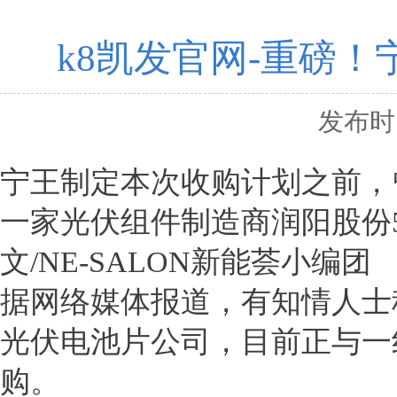
k8凯发官网-重磅
发布时间
宁王制定本次收购计划之前，
一家光伏组件制造商润阳股份5
文/NE-SALON新能荟小编团
据网络媒体报道，有知情人士
光伏电池片公司，目前正与一
购。