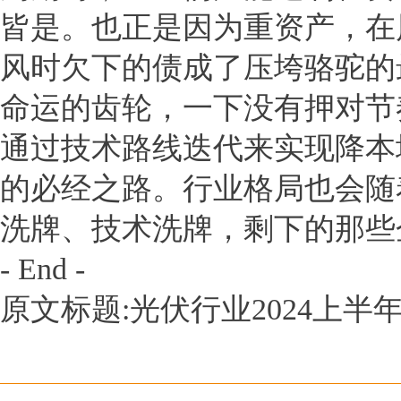
皆是。也正是因为重资产，在
风时欠下的债成了压垮骆驼的
命运的齿轮，一下没有押对节
通过技术路线迭代来实现降本
的必经之路。行业格局也会随
洗牌、技术洗牌，剩下的那些
- End -
原文标题:光伏行业2024上