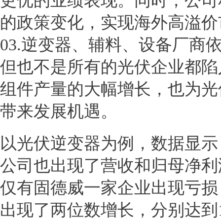
更优的业绩表现。同时，公司
的政策变化，实现海外高溢价
03.逆变器、辅料、设备厂商
但也不是所有的光伏企业都陷
组件产量的大幅增长，也为光
带来发展机遇。
以光伏逆变器为例，数据显示
公司也出现了营收和归母净利
仅有固德威一家企业出现亏损
出现了两位数增长，分别达到1.