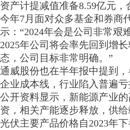
资产计提减值准备8.59亿元，
今年7月面对众多基金和券商
示：“2024年会是公司非常
2025年公司将会率先回到增
态，公司目标非常明确。”
通威股份也在半年报中提到，
企业成本线，行业陷入普遍亏
公开资料显示，新能源产业的
资，相关产能逐步释放，供给
光伏主要产品价格自2023年