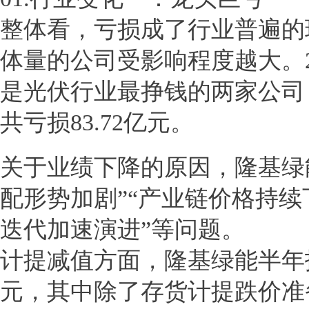
整体看，亏损成了行业普遍的
体量的公司受影响程度越大。2
是光伏行业最挣钱的两家公司，
共亏损83.72亿元。
关于业绩下降的原因，隆基绿
配形势加剧”“产业链价格持续
迭代加速演进”等问题。
计提减值方面，隆基绿能半年报
元，其中除了存货计提跌价准备