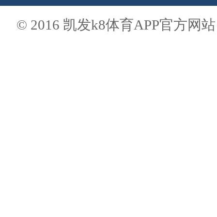
© 2016 凯发k8体育APP官方网站