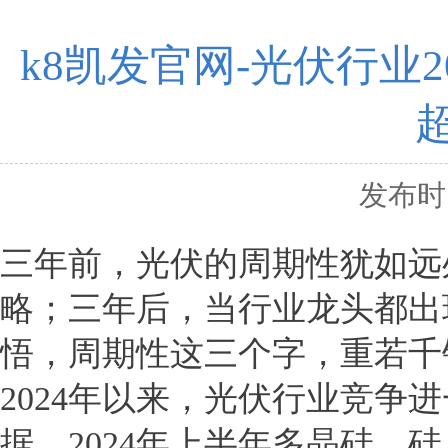
k8凯发官网-光伏行业
发布时间
三年前，光伏的周期性犹如远
略；三年后，当行业龙头都出
悟，周期性这三个字，重若千
2024年以来，光伏行业竞争
据，2024年上半年多晶硅、