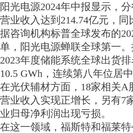
阳光电源2024年中报显示，
营业收入达到214.74亿元，同
据咨询机构标普全球发布的20
单，阳光电源蝉联全球第一。据
2023年度储能系统全球出货
10.5 GWh，连续第八年位居
在光伏辅材方面，18家相关A
营业收入实现正增长，另有7
业归母净利润出现亏损。
在这一领域，福斯特和福莱特