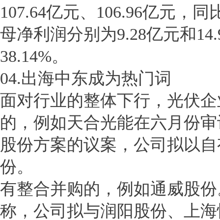
107.64亿元、106.96亿元，
母净利润分别为9.28亿元和14
38.14%。
04.出海中东成为热门词
面对行业的整体下行，光伏企
的，例如天合光能在六月份审
股份方案的议案，公司拟以自有
份。
有整合并购的，例如通威股份
称，公司拟与润阳股份、上海