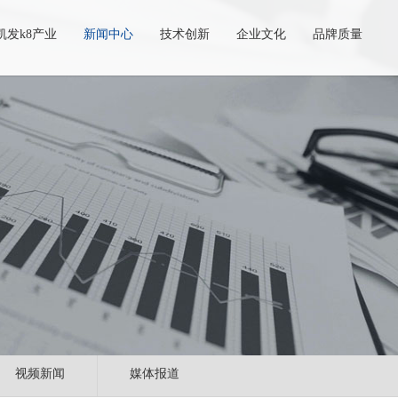
凯发k8产业
新闻中心
技术创新
企业文化
品牌质量
视频新闻
媒体报道