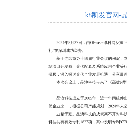
k8凯发官网
2024年8月27日，由OFweek维科网
礼”在深圳成功举办。
基于连续举办十四届行业会议的积淀，本
站项目开发商、光伏配套及系统应用企业等
瓶颈，深入探讨光伏产业发展机遇，分享最
本次会议上，晶澳科技带来了《高效N型
晶澳科技成立于2005年，近十年间组件
伏企业之一，根据公司产能规划，2024年末
业精于勤。晶澳科技的成就离不开对科技创新
科技共有有效专利1827项，其中发明专利9