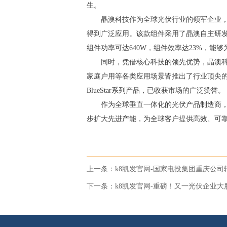
生。
晶澳科技作为全球光伏行业的领军企业，技术
得到广泛应用。该款组件采用了晶澳自主研发的Byc
组件功率可达640W，组件效率达23%，能
同时，凭借核心科技的领先优势，晶澳
家庭户用等各类应用场景皆推出了行业顶尖的储
BlueStar系列产品，已收获市场的广泛赞誉。
作为全球垂直一体化的光伏产品制造商
步扩大先进产能，为全球客户提供高效、可靠
上一条：
k8凯发官网-国家电投集团重庆公
下一条：
k8凯发官网-重磅！又一光伏企业