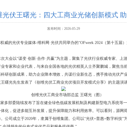
创维光伏王曙光：四大工商业光储创新模式 
发布时间：2026-05-29
及旗下权威的光伏专业媒体-维科网·光伏共同举办的“OFweek 2024（第
次大会以“谋变·创新·合作·共赢”为主题，聚集了光伏行业权威专家、上
行业专家和企业代表，与来自全国各地的光伏精英人士齐聚鹏城，聚焦当
新科研创新成果，助力企业降本增效，共谋行业新生态，携手推动光伏产
监王曙光先生发表了《创维光伏工商业光伏项目开发模式分享》的主题演
创维光伏工商业市场部总监 王曙光（图）
来，国家多部委陆续发布了旨在健全绿色低碳发展机制及构建新型电力系统等
一体化，促进多能互补发展，提升保障能力和利用效率。可以看到，源网
公司成立于2020年，隶属于创维集团。公司以“光伏+普惠+数字科技”
“ 全球领先的分布式光伏产品和服务提供商 ”。