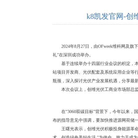
k8凯发官网-
2024年8月27日，由OFweek维科网
礼”在深圳成功举办。
基于连续举办十四届行业会议的积淀，本
站项目开发商、光伏配套及系统应用企业等
瓶颈，深入探讨光伏产业发展机遇，分享最
本次会议上，创维光伏工商业市场部总
在“3060双碳目标”背景下，今年以
布的指导意见中强调，要加快推进源网荷储
王曙光表示，创维光伏积极投身能源革命。
术，创造绿色美好生活 ”为使命，致力于成为