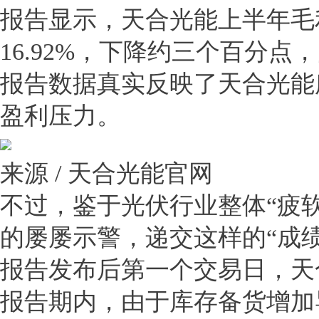
报告显示，天合光能上半年毛利
16.92%，下降约三个百分
报告数据真实反映了天合光能
盈利压力。
来源 / 天合光能官网
不过，鉴于光伏行业整体“疲
的屡屡示警，递交这样的“成
报告发布后第一个交易日，天合
报告期内，由于库存备货增加