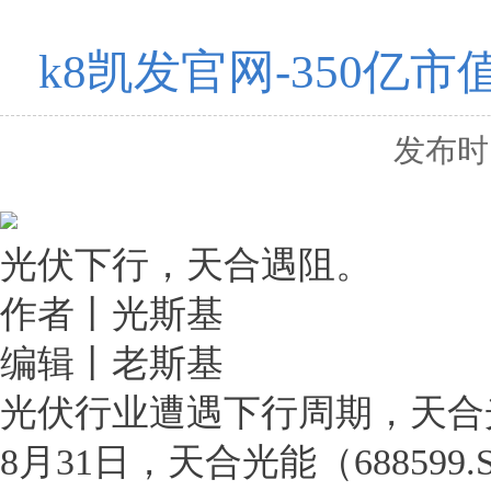
k8凯发官网-350亿
发布时间
光伏下行，天合遇阻。
作者丨光斯基
编辑丨老斯基
光伏行业遭遇下行周期，天合
8月31日，天合光能（688599