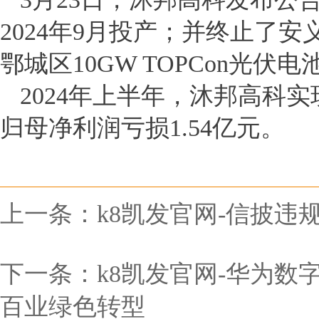
2024年9月投产；并终止了安义
鄂城区10GW TOPCon光
2024年上半年，沐邦高科实现
归母净利润亏损1.54亿元。
上一条：
k8凯发官网-信披
下一条：
k8凯发官网-华为
百业绿色转型