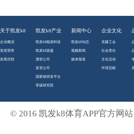
关于凯发k8
凯发k8产业
新闻中心
企业文化
企业概况
凯发k8能源科技
凯发k8动态
党建工会
资质荣誉
凯发k8源盛
视频新闻
社会责任
发展历程
酒管公司
媒体报道
文化活动
直管公司
环境贡献
国家级研发平台
零碳研究院
© 2016 凯发k8体育APP官方网站