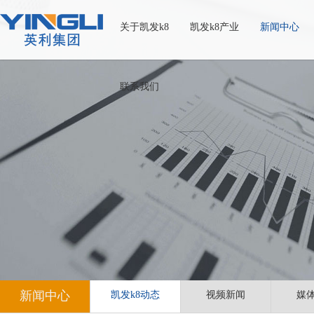
关于凯发k8
凯发k8产业
新闻中心
联系我们
新闻中心
凯发k8动态
视频新闻
媒