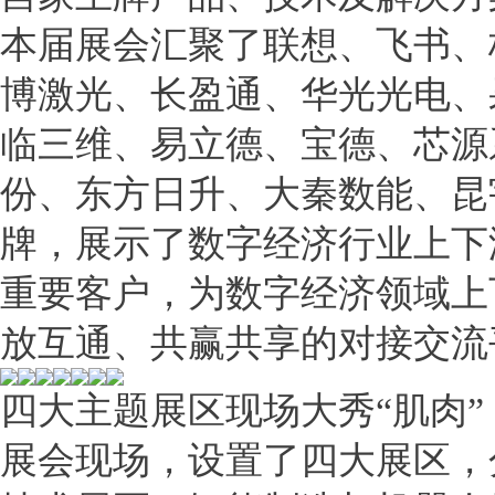
本届展会汇聚了联想、飞书、
博激光、长盈通、华光光电、
临三维、易立德、宝德、芯源
份、东方日升、大秦数能、昆
牌，展示了数字经济行业上下
重要客户，为数字经济领域上
放互通、共赢共享的对接交流
四大主题展区现场大秀“肌肉”
展会现场，设置了四大展区，