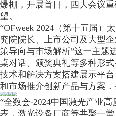
爆棚，开展首日，四大会议重
望。
“OFweek 2024（第十五
究院院长、上市公司及大型企
策导向与市场解析”这一主题
桌对话、颁奖典礼等多种形式
技术和解决方案搭建展示平台
和市场推介创新产品与方案，
“全数会-2024中国激光产
表，激光设备厂商等共聚一堂