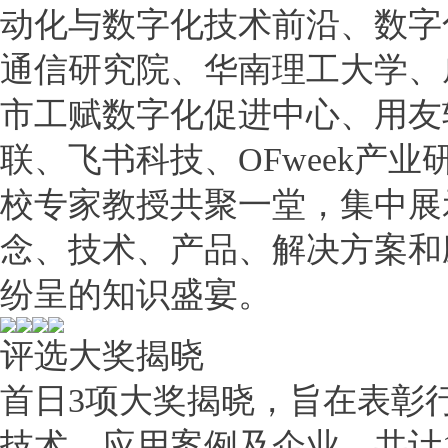
动化与数字化技术前沿、数字
通信研究院、华南理工大学、
市工赋数字化促进中心、用友
联、飞书科技、OFweek产
校专家教授共聚一堂，集中展
念、技术、产品、解决方案和
纷呈的知识盛宴。
评选大奖揭晓
首日3项大奖揭晓，旨在表彰
技术、应用案例及企业，共计