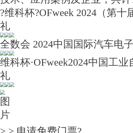
?维科杯?OFweek 2024
礼
全数会 2024中国国际汽车
维科杯·OFweek2024中
礼
> > 申请免费门票?