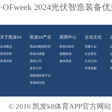
·OFweek 2024光伏智造装
关于凯发k8
凯发k8产业
新闻中心
企业文化
企业概况
凯发k8能源科技
凯发k8动态
党建工会
资质荣誉
凯发k8源盛
视频新闻
社会责任
发展历程
酒管公司
媒体报道
文化活动
直管公司
环境贡献
国家级研发平台
零碳研究院
© 2016 凯发k8体育APP官方网站