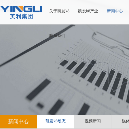
关于凯发k8
凯发k8产业
新闻中心
联系我们
新闻中心
凯发k8动态
视频新闻
媒