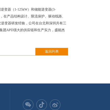
（1-125kW）和储能逆变器(3-
发，在产品结构设计、限流保护、驱动线路、
光伏逆变器研发经验，公司在台北和深圳共有三
集团APD强大的供应链和生产实力，盛能杰
返回列表