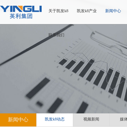
关于凯发k8
凯发k8产业
新闻中心
联系我们
新闻中心
凯发k8动态
视频新闻
媒