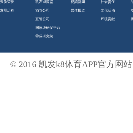
资质荣誉
凯发k8源盛
视频新闻
社会责任
发展历程
酒管公司
媒体报道
文化活动
直管公司
环境贡献
国家级研发平台
零碳研究院
© 2016 凯发k8体育APP官方网站