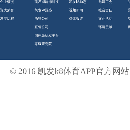
企业概况
凯发k8能源科技
凯发k8动态
党建工会
资质荣誉
凯发k8源盛
视频新闻
社会责任
发展历程
酒管公司
媒体报道
文化活动
直管公司
环境贡献
国家级研发平台
零碳研究院
© 2016 凯发k8体育APP官方网站