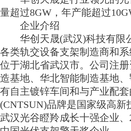
量超过8GW，年产能超过10
企业介绍
华创天晟(武汉)科技有限公
各类轨交设备支架制造商和系统
位于湖北省武汉市。公司注册资
造基地、华北智能制造基地、
有自主镀锌车间和与产业配套
(CNTSUN)品牌是国家级高
武汉光谷瞪羚成长十强企业、2
中国光伏支架擎天奖企业。