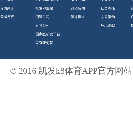
资质荣誉
凯发k8源盛
视频新闻
社会责任
发展历程
酒管公司
媒体报道
文化活动
直管公司
环境贡献
国家级研发平台
零碳研究院
© 2016 凯发k8体育APP官方网站