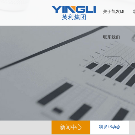
关于凯发k8
联系我们
新闻中心
凯发k8动态