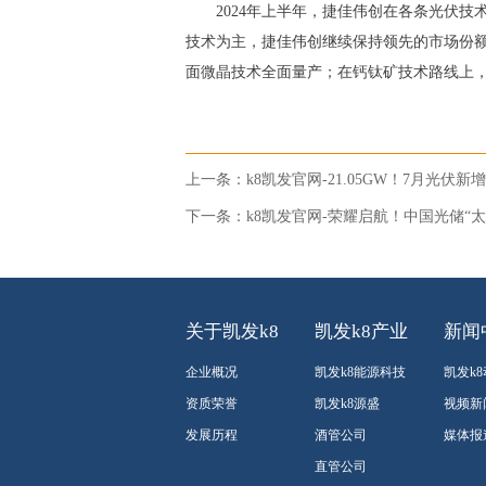
2024年上半年，捷佳伟创在各条光伏技
技术为主，捷佳伟创继续保持领先的市场份额；
面微晶技术全面量产；在钙钛矿技术路线上，
上一条：
k8凯发官网-21.05GW！7月光伏
下一条：
k8凯发官网-荣耀启航！中国光储“
关于凯发k8
凯发k8产业
新闻
企业概况
凯发k8能源科技
凯发k
资质荣誉
凯发k8源盛
视频新
发展历程
酒管公司
媒体报
直管公司