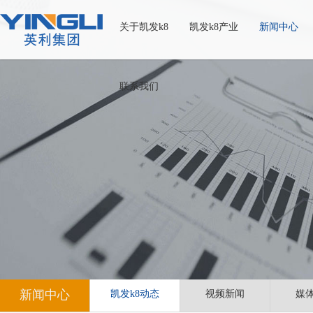
关于凯发k8
凯发k8产业
新闻中心
联系我们
新闻中心
凯发k8动态
视频新闻
媒