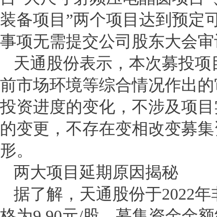
装备项目”两个项目达到预定可
事项无需提交公司股东大会审
天通股份表示，本次募投项
前市场环境等综合情况作出的
投资进度的变化，不涉及项目
的变更，不存在变相改变募集
形。
两大项目延期原因揭秘
据了解，天通股份于2022年
格为9.90元/股，募集资金金