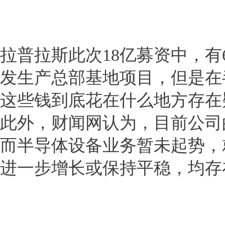
拉普拉斯此次18亿募资中，
发生产总部基地项目，但是在
这些钱到底花在什么地方存在
此外，财闻网认为，目前公司
而半导体设备业务暂未起势，
进一步增长或保持平稳，均存