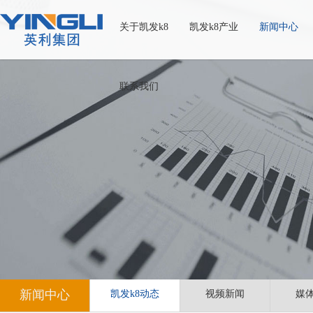
关于凯发k8
凯发k8产业
新闻中心
联系我们
新闻中心
凯发k8动态
视频新闻
媒