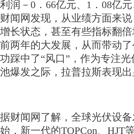
利润－0．66亿元、1．08亿元
财闻网发现，从业绩方面来说
增长状态，甚至有些指标翻倍
前两年的大发展，从而带动了
功踩中了“风口”，作为专注光
池爆发之际，拉普拉斯表现出
据财闻网了解，全球光伏设备发
始，新一代的TOPCon、H