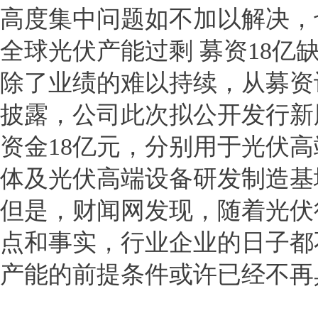
高度集中问题如不加以解决，
全球光伏产能过剩 募资18亿
除了业绩的难以持续，从募资
披露，公司此次拟公开发行新股
资金18亿元，分别用于光伏
体及光伏高端设备研发制造基
但是，财闻网发现，随着光伏
点和事实，行业企业的日子都
产能的前提条件或许已经不再