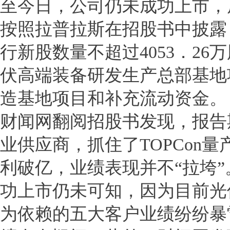
至今日，公司仍未成功上市，
按照拉普拉斯在招股书中披露
行新股数量不超过4053．2
伏高端装备研发生产总部基地
造基地项目和补充流动资金。
财闻网翻阅招股书发现，报告
业供应商，抓住了TOPCon
利破亿，业绩表现并不“拉垮
功上市仍未可知，因为目前光
为依赖的五大客户业绩纷纷暴