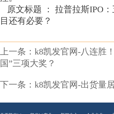
原文标题 ： 拉普拉斯IPO
目还有必要？
上一条：
k8凯发官网-八连胜
国”三项大奖？
下一条：
k8凯发官网-出货量