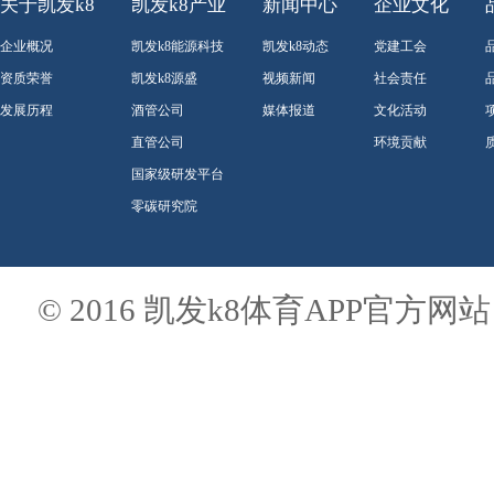
关于凯发k8
凯发k8产业
新闻中心
企业文化
企业概况
凯发k8能源科技
凯发k8动态
党建工会
资质荣誉
凯发k8源盛
视频新闻
社会责任
发展历程
酒管公司
媒体报道
文化活动
直管公司
环境贡献
国家级研发平台
零碳研究院
© 2016 凯发k8体育APP官方网站