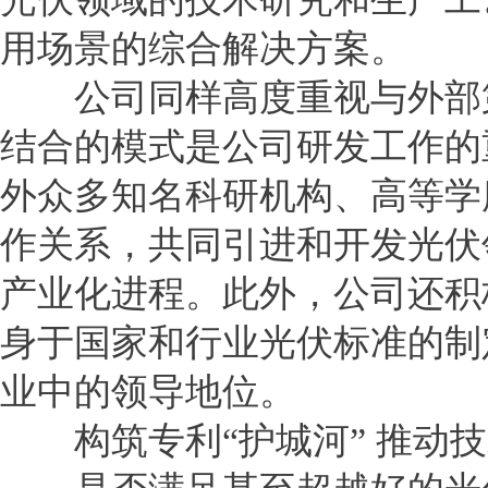
用场景的综合解决方案。
公司同样高度重视与外部第
结合的模式是公司研发工作的
外众多知名科研机构、高等学
作关系，共同引进和开发光伏
产业化进程。此外，公司还积
身于国家和行业光伏标准的制
业中的领导地位。
构筑专利“护城河” 推动技