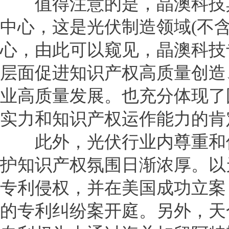
值得注意的是，晶澳科技具
中心，这是光伏制造领域(不
心，由此可以窥见，晶澳科技
层面促进知识产权高质量创造
业高质量发展。也充分体现了
实力和知识产权运作能力的肯
此外，光伏行业内尊重和保
护知识产权氛围日渐浓厚。以
专利侵权，并在美国成功立案
的专利纠纷案开庭。另外，天