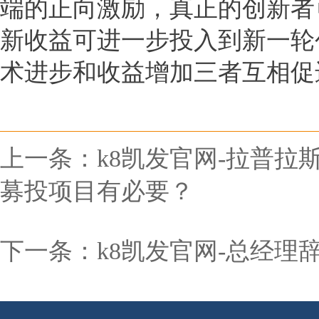
端的正向激励，真正的创新者
新收益可进一步投入到新一轮
术进步和收益增加三者互相促
上一条：
k8凯发官网-拉普拉斯
募投项目有必要？
下一条：
k8凯发官网-总经