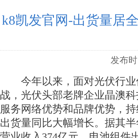
k8凯发官网-出货量居
发布时间
今年以来，面对光伏行业供
战，光伏头部老牌企业晶澳科
服务网络优势和品牌优势，持
出货量同比大幅增长。据其半
营业收入374亿元。电池组件