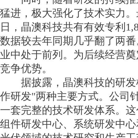
猛进，极大强化了技术实力。最
日，晶澳科技共有有效专利1,8
数据较去年同期几乎翻了两番
业中处于前列。为后续经营奠
竞争优势。
据披露，晶澳科技的研发模式
作研发"两种主要方式。公司
一套完整的技术研发体系。这
组件研发中心、系统研发中心
光伏领域的技术研究和生产工